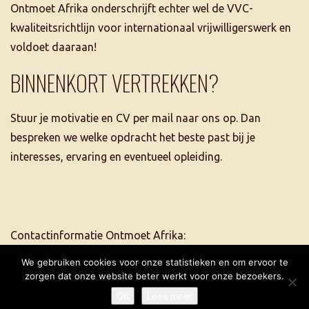
Ontmoet Afrika onderschrijft echter wel de VVC-
kwaliteitsrichtlijn voor internationaal vrijwilligerswerk en
voldoet daaraan!
BINNENKORT VERTREKKEN?
Stuur je motivatie en CV per mail naar ons op. Dan
bespreken we welke opdracht het beste past bij je
interesses, ervaring en eventueel opleiding.
Contactinformatie Ontmoet Afrika:
tel. +31 6 5507 2684
We gebruiken cookies voor onze statistieken en om ervoor te
info@ontmoetafrika.nl
zorgen dat onze website beter werkt voor onze bezoekers.
OK
Lees meer