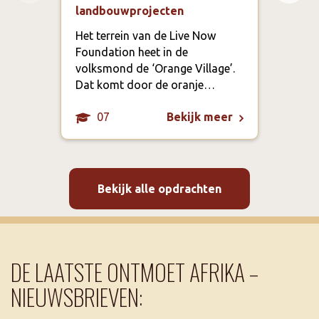
landbouwprojecten
Scho
Clu
Het terrein van de Live Now
Foundation heet in de
In G
volksmond de ‘Orange Village’.
dat 
Dat komt door de oranje…
07
Bekijk meer
Bekijk alle opdrachten
DE LAATSTE ONTMOET AFRIKA –
NIEUWSBRIEVEN: