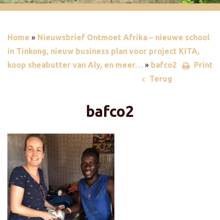
Home
»
Nieuwsbrief Ontmoet Afrika – nieuwe school
in Tinkong, nieuw business plan voor project KITA,
koop sheabutter van Aly, en meer…
»
bafco2
Print
Terug
bafco2