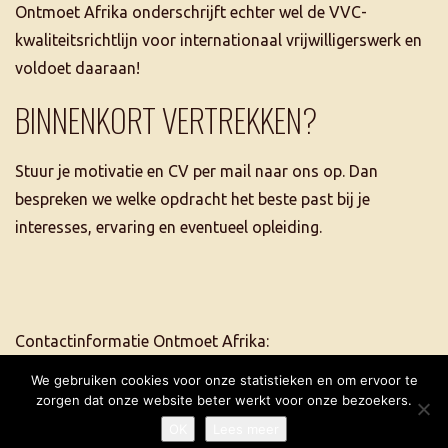
Ontmoet Afrika onderschrijft echter wel de VVC-
kwaliteitsrichtlijn voor internationaal vrijwilligerswerk en
voldoet daaraan!
BINNENKORT VERTREKKEN?
Stuur je motivatie en CV per mail naar ons op. Dan
bespreken we welke opdracht het beste past bij je
interesses, ervaring en eventueel opleiding.
Contactinformatie Ontmoet Afrika:
tel. +31 6 5507 2684
We gebruiken cookies voor onze statistieken en om ervoor te
info@ontmoetafrika.nl
zorgen dat onze website beter werkt voor onze bezoekers.
OK
Lees meer