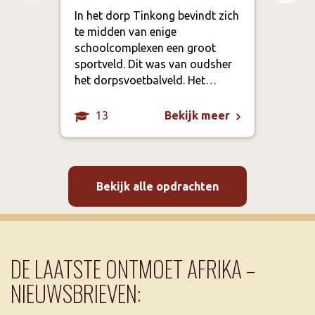
lan
In het dorp Tinkong bevindt zich
te midden van enige
Het 
schoolcomplexen een groot
Foun
sportveld. Dit was van oudsher
volk
het dorpsvoetbalveld. Het…
Dat 
13
Bekijk meer
Bekijk alle opdrachten
DE LAATSTE ONTMOET AFRIKA –
NIEUWSBRIEVEN: