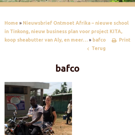
Home
»
Nieuwsbrief Ontmoet Afrika – nieuwe school
in Tinkong, nieuw business plan voor project KITA,
koop sheabutter van Aly, en meer…
»
bafco
Print
Terug
bafco