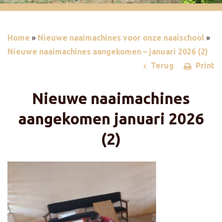
Home
»
Nieuwe naaimachines voor onze naaischool
»
Nieuwe naaimachines aangekomen – januari 2026 (2)
Terug
Print
Nieuwe naaimachines
aangekomen
januari 2026
(2)