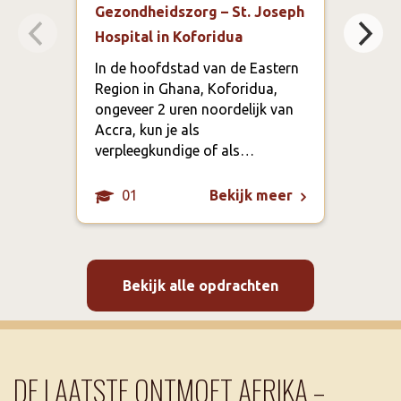
Gezondheidszorg – St. Joseph
Educ
Hospital in Koforidua
bege
Prim
In de hoofdstad van de Eastern
Ada
Region in Ghana, Koforidua,
ongeveer 2 uren noordelijk van
De d
Accra, kun je als
ande
verpleegkundige of als…
01
Bekijk meer
Bekijk alle opdrachten
DE LAATSTE ONTMOET AFRIKA –