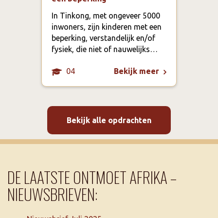
In h
te m
In Tinkong, met ongeveer 5000
scho
inwoners, zijn kinderen met een
spor
beperking, verstandelijk en/of
het 
fysiek, die niet of nauwelijks…
04
Bekijk meer
Bekijk alle opdrachten
DE LAATSTE ONTMOET AFRIKA –
NIEUWSBRIEVEN: