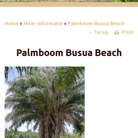
Home
»
Meer informatie
»
Palmboom Busua Beach
Terug
Print
Palmboom Busua Beach