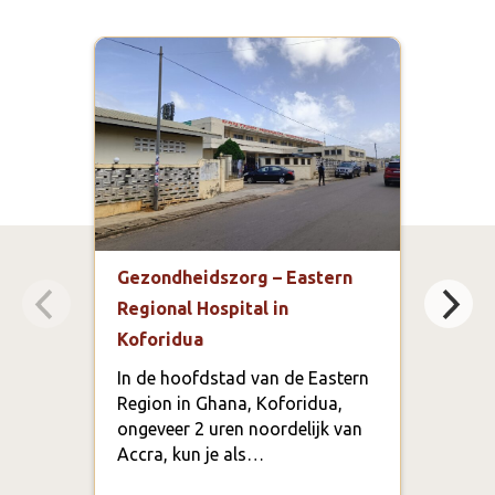
Gezondheidszorg – Eastern
Educ
Regional Hospital in
bege
Koforidua
Prim
Ada
In de hoofdstad van de Eastern
Region in Ghana, Koforidua,
De d
ongeveer 2 uren noordelijk van
ande
Accra, kun je als…