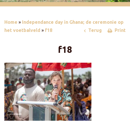
Home
»
Independance day in Ghana; de ceremonie op
het voetbalveld
»
f18
Terug
Print
f18