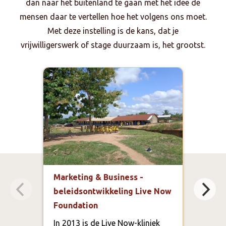
dan naar het buitenland te gaan met het idee de
mensen daar te vertellen hoe het volgens ons moet.
Met deze instelling is de kans, dat je
vrijwilligerswerk of stage duurzaam is, het grootst.
Marketing & Business -
Educ
beleidsontwikkeling Live Now
bege
Foundation
Scho
Clu
In 2013 is de Live Now-kliniek