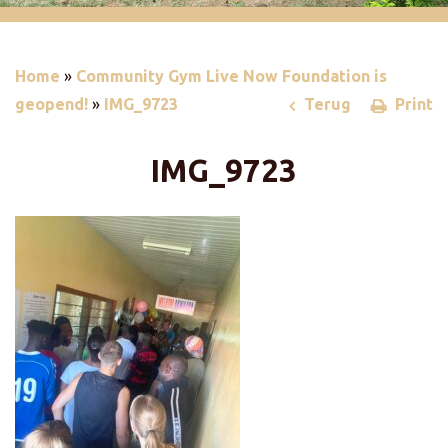
Home
»
Community Gym Live Now Foundation is
geopend!
»
IMG_9723
Terug
Print
IMG_9723