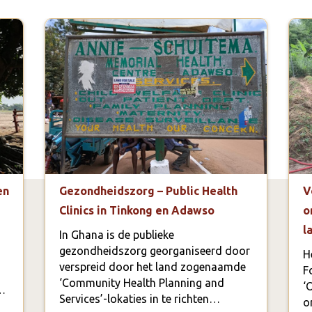
en
Gezondheidszorg – Public Health
V
Clinics in Tinkong en Adawso
o
l
In Ghana is de publieke
gezondheidszorg georganiseerd door
H
verspreid door het land zogenaamde
F
‘Community Health Planning and
‘
…
Services’-lokaties in te richten…
o