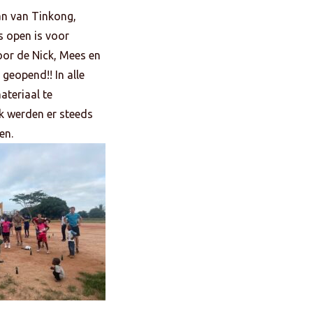
an van Tinkong,
s open is voor
oor de Nick, Mees en
geopend!! In alle
ateriaal te
k werden er steeds
en.