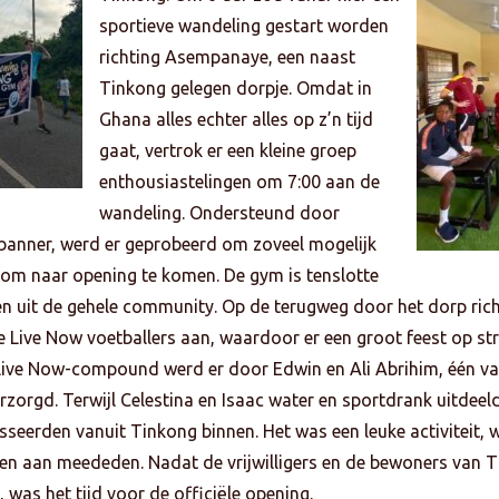
sportieve wandeling gestart worden
richting Asempanaye, een naast
Tinkong gelegen dorpje. Omdat in
Ghana alles echter alles op z’n tijd
gaat, vertrok er een kleine groep
enthousiastelingen om 7:00 aan de
wandeling. Ondersteund door
banner, werd er geprobeerd om zoveel mogelijk
 om naar opening te komen. De gym is tenslotte
n uit de gehele community. Op de terugweg door het dorp rich
e Live Now voetballers aan, waardoor er een groot feest op st
ive Now-compound werd er door Edwin en Ali Abrihim, één van
zorgd. Terwijl Celestina en Isaac water en sportdrank uitdeel
sseerden vanuit Tinkong binnen. Het was een leuke activiteit, 
en aan meededen. Nadat de vrijwilligers en de bewoners van Ti
 was het tijd voor de officiële opening.