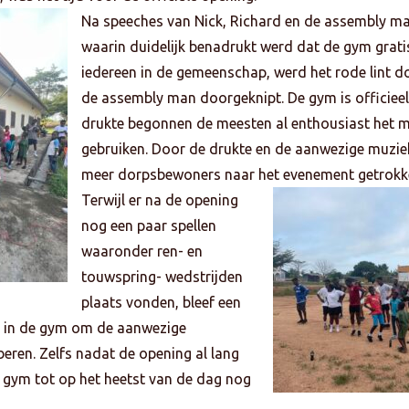
Na speeches van Nick, Richard en de assembly m
waarin duidelijk benadrukt werd dat de gym grati
iedereen in de gemeenschap, werd het rode lint d
de assembly man doorgeknipt. De gym is officieel 
drukte begonnen de meesten al enthousiast het m
gebruiken. Door de drukte en de aanwezige muzie
meer dorpsbewoners naar het evenement getrokk
Terwijl er na de opening
nog een paar spellen
waaronder ren- en
touwspring- wedstrijden
plaats vonden, bleef een
 in de gym om de aanwezige
beren. Zelfs nadat de opening al lang
 gym tot op het heetst van de dag nog