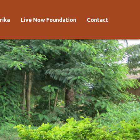
rika
Live Now Foundation
Contact
 Afrika?
Aanmelden
Voorwaarden