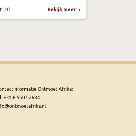
07
06
Bekijk meer
ontactinformatie Ontmoet Afrika:
el. +31 6 5507 2684
nfo@ontmoetafrika.nl