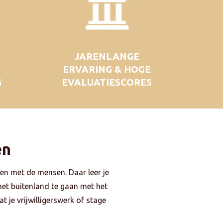
JARENLANGE
ERVARING & HOGE
G
EVALUATIESCORES
en
en met de mensen. Daar leer je
 het buitenland te gaan met het
t je vrijwilligerswerk of stage