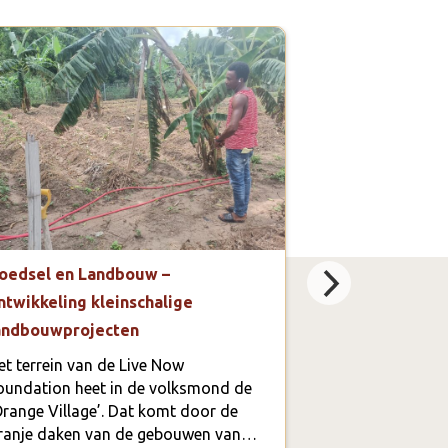
oedsel en Landbouw –
Educatie – ass
ntwikkeling kleinschalige
op de Junior H
andbouwprojecten
(Teenage Clu
computeronde
et terrein van de Live Now
oundation heet in de volksmond de
In Ghana is het
Orange Village’. Dat komt door de
kinderen na de
ranje daken van de gebouwen van…