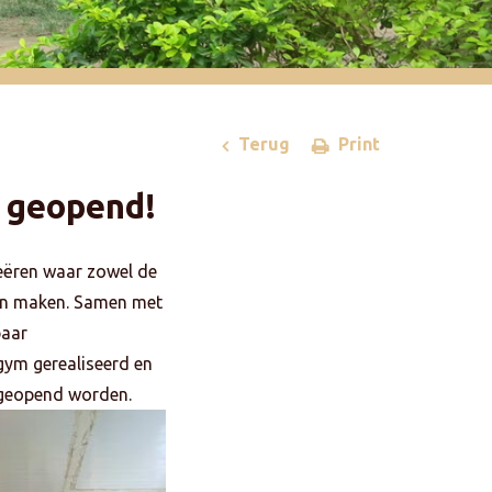
Terug
Print
 geopend!
eëren waar zowel de
nen maken. Samen met
paar
 gym gerealiseerd en
 geopend worden.