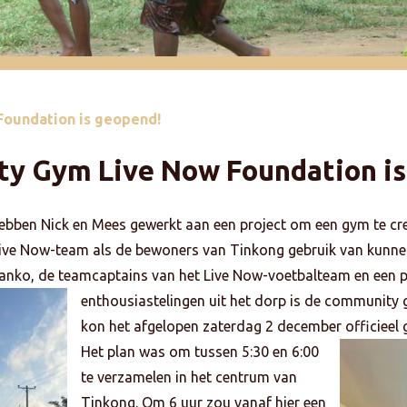
oundation is geopend!
y Gym Live Now Foundation is
ebben Nick en Mees gewerkt aan een project om een gym te cr
 Live Now-team als de bewoners van Tinkong gebruik van kun
Tanko, de teamcaptains van het Live Now-voetbalteam en een 
enthousiastelingen uit het dorp is de commun
ity
kon het afgelopen zaterdag 2 december officieel
Het plan was om tussen 5:30 en 6:00
te verzamelen in het centrum van
Tinkong. Om 6 uur zou vanaf hier een