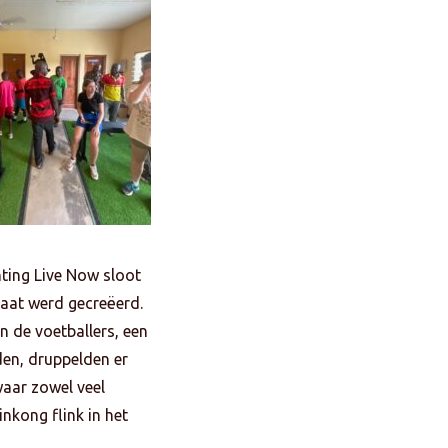
ting Live Now sloot
raat werd gecreëerd.
 de voetballers, een
den, druppelden er
waar zowel veel
nkong flink in het