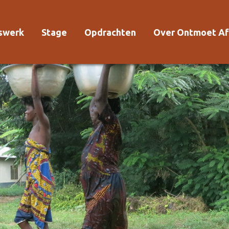
rswerk
Stage
Opdrachten
Over Ontmoet Af
Voor wie?
Waarom Ontmoet
Kosten
Kwaliteitsrichtlijn