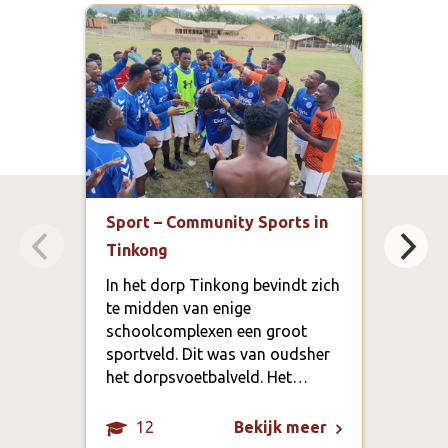
Sport – Community Sports in
Gezo
Tinkong
Hosp
In het dorp Tinkong bevindt zich
In d
te midden van enige
Regi
schoolcomplexen een groot
onge
sportveld. Dit was van oudsher
Accr
het dorpsvoetbalveld. Het…
verp
12
Bekijk meer