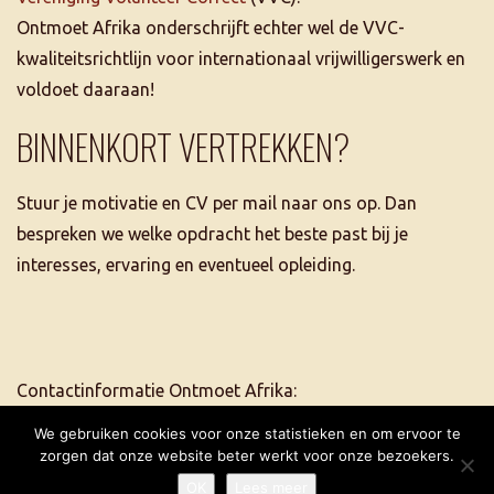
Ontmoet Afrika onderschrijft echter wel de VVC-
kwaliteitsrichtlijn voor internationaal vrijwilligerswerk en
voldoet daaraan!
BINNENKORT VERTREKKEN?
Stuur je motivatie en CV per mail naar ons op. Dan
bespreken we welke opdracht het beste past bij je
interesses, ervaring en eventueel opleiding.
Contactinformatie Ontmoet Afrika:
tel. +31 6 5507 2684
We gebruiken cookies voor onze statistieken en om ervoor te
info@ontmoetafrika.nl
zorgen dat onze website beter werkt voor onze bezoekers.
OK
Lees meer