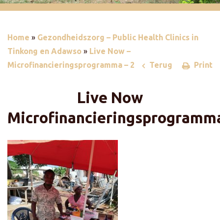
Home
»
Gezondheidszorg – Public Health Clinics in
Tinkong en Adawso
»
Live Now –
Microfinancieringsprogramma – 2
Terug
Print
Live Now
Microfinancieringsprogramm