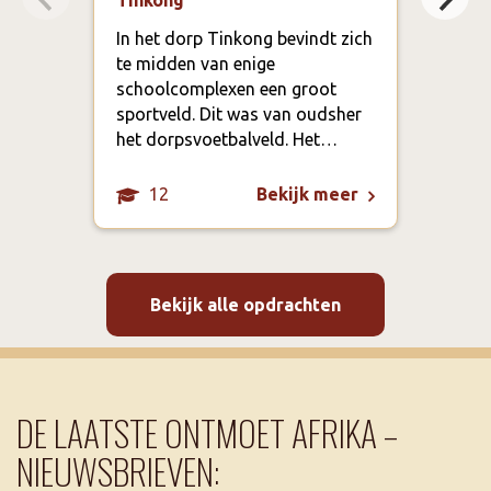
lan
In het dorp Tinkong bevindt zich
te midden van enige
Het 
schoolcomplexen een groot
Foun
sportveld. Dit was van oudsher
volk
het dorpsvoetbalveld. Het…
Dat 
12
Bekijk meer
Bekijk alle opdrachten
DE LAATSTE ONTMOET AFRIKA –
NIEUWSBRIEVEN: