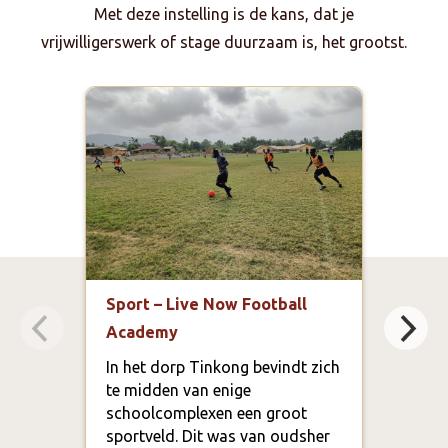
Met deze instelling is de kans, dat je
vrijwilligerswerk of stage duurzaam is, het grootst.
Sport – Live Now Football
Voe
Academy
voed
en r
In het dorp Tinkong bevindt zich
te midden van enige
Live
schoolcomplexen een groot
de o
sportveld. Dit was van oudsher
cate