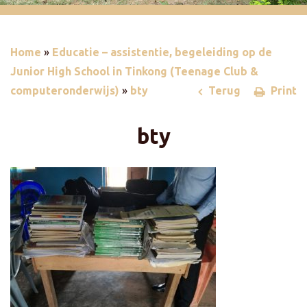
Home
»
Educatie – assistentie, begeleiding op de
Junior High School in Tinkong (Teenage Club &
computeronderwijs)
»
bty
Terug
Print
bty