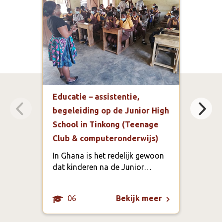
Educatie – assistentie,
Spor
begeleiding op de Junior High
Aca
School in Tinkong (Teenage
In h
Club & computeronderwijs)
te m
scho
In Ghana is het redelijk gewoon
spor
dat kinderen na de Junior…
het 
06
Bekijk meer