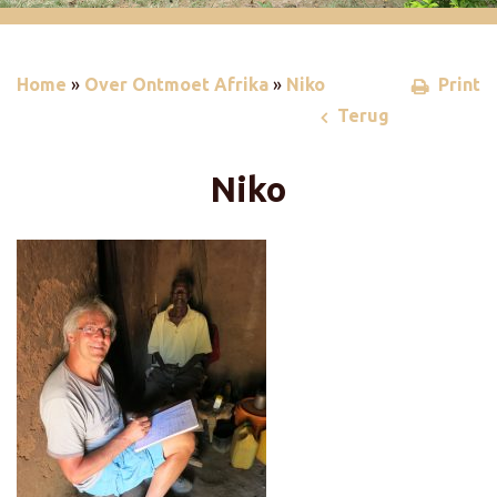
Home
»
Over Ontmoet Afrika
»
Niko
Print
Terug
Niko