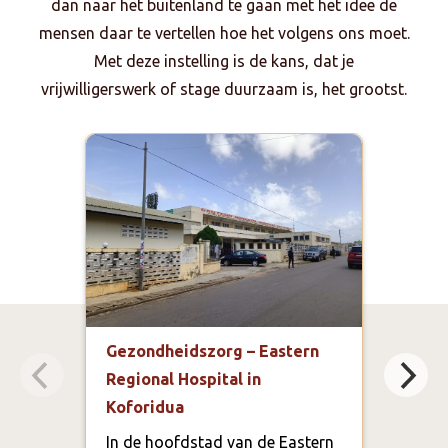
dan naar het buitenland te gaan met het idee de
mensen daar te vertellen hoe het volgens ons moet.
Met deze instelling is de kans, dat je
vrijwilligerswerk of stage duurzaam is, het grootst.
Gezondheidszorg – Eastern
Gezo
Regional Hospital in
Heal
Koforidua
Ada
In de hoofdstad van de Eastern
In G