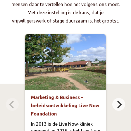
mensen daar te vertellen hoe het volgens ons moet.
Met deze instelling is de kans, dat je
vrijwilligerswerk of stage duurzaam is, het grootst.
Marketing & Business -
Gezo
beleidsontwikkeling Live Now
Hosp
Foundation
In d
Regi
In 2013 is de Live Now-kliniek
onge
geopend; in 2016 is het Live Now