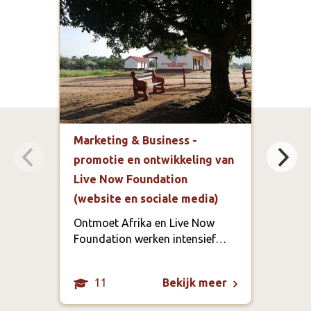
Marketing & Business -
Mark
promotie en ontwikkeling van
ontw
Live Now Foundation
ond
(website en sociale media)
onz
ber
Ontmoet Afrika en Live Now
cur
Foundation werken intensief…
11
Bekijk meer