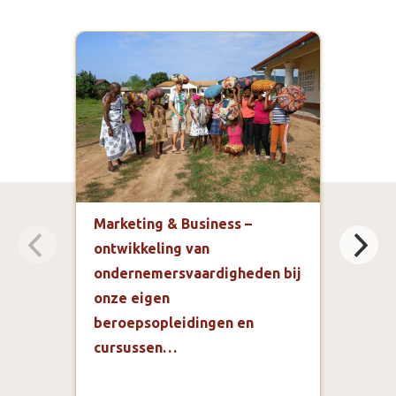
Marketing & Business –
Gez
ontwikkeling van
Regi
ondernemersvaardigheden bij
Kof
onze eigen
In d
beroepsopleidingen en
Regi
onge
cursussen…
Accr