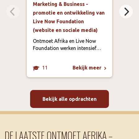
Marketing & Business -
Spor
promotie en ontwikkeling van
Aca
Live Now Foundation
In h
(website en sociale media)
te m
scho
Ontmoet Afrika en Live Now
spor
Foundation werken intensief…
het 
11
Bekijk meer
Bekijk alle opdrachten
DE LAATSTE ONTMOET AFRIKA –