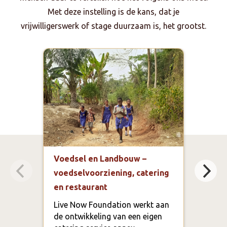
Met deze instelling is de kans, dat je
vrijwilligerswerk of stage duurzaam is, het grootst.
Voedsel en Landbouw –
Spec
voedselvoorziening, catering
proj
en restaurant
een
Live Now Foundation werkt aan
In T
de ontwikkeling van een eigen
inwo