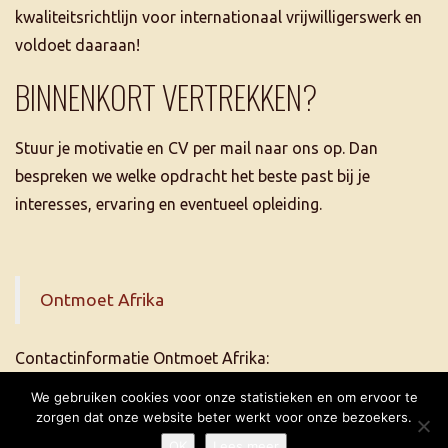
kwaliteitsrichtlijn voor internationaal vrijwilligerswerk en
voldoet daaraan!
BINNENKORT VERTREKKEN?
Stuur je motivatie en CV per mail naar ons op. Dan
bespreken we welke opdracht het beste past bij je
interesses, ervaring en eventueel opleiding.
Ontmoet Afrika
Contactinformatie Ontmoet Afrika:
tel. +31 6 5507 2684
We gebruiken cookies voor onze statistieken en om ervoor te
info@ontmoetafrika.nl
zorgen dat onze website beter werkt voor onze bezoekers.
OK
Lees meer