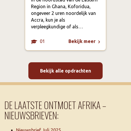
Region in Ghana, Koforidua,
te m
ongeveer 2 uren noordelijk van
scho
Accra, kun je als
spor
verpleegkundige of als…
het 
01
Bekijk meer
Bekijk alle opdrachten
DE LAATSTE ONTMOET AFRIKA –
NIEUWSBRIEVEN:
Nieuwsbrief Juli 2025