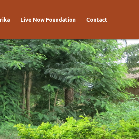
rika
Live Now Foundation
Contact
 Afrika?
Aanmelden
Voorwaarden