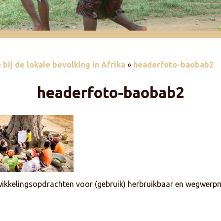
bij de lokale bevolking in Afrika
»
headerfoto-baobab2
headerfoto-baobab2
ikkelingsopdrachten voor (gebruik) herbruikbaar en wegwer