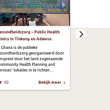
ezondheidszorg – Public Health
Special Needs
linics in Tinkong en Adawso
voor kinderen
n Ghana is de publieke
In Tinkong, me
ezondheidszorg georganiseerd door
inwoners, zijn 
erspreid door het land zogenaamde
beperking, verst
Community Health Planning and
die niet of nau
ervices’-lokaties in te richten…
gaan. Soms zel
03
04
Bekijk meer