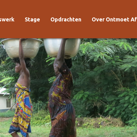
rswerk
Stage
Opdrachten
Over Ontmoet Af
Voor wie?
Waarom Ontmoet
Kosten
Kwaliteitsrichtlijn