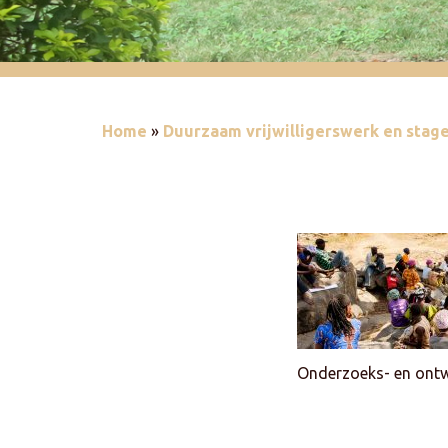
Home
»
Duurzaam vrijwilligerswerk en stage 
Onderzoeks- en ontw