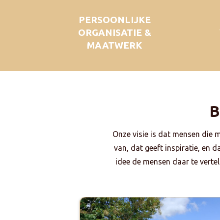
PERSOONLIJKE
ORGANISATIE &
MAATWERK
B
Onze visie is dat mensen die 
van, dat geeft inspiratie, en 
idee de mensen daar te vertell