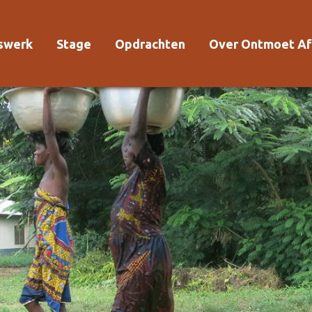
rswerk
Stage
Opdrachten
Over Ontmoet Af
Voor wie?
Waarom Ontmoet
Kosten
Kwaliteitsrichtlijn