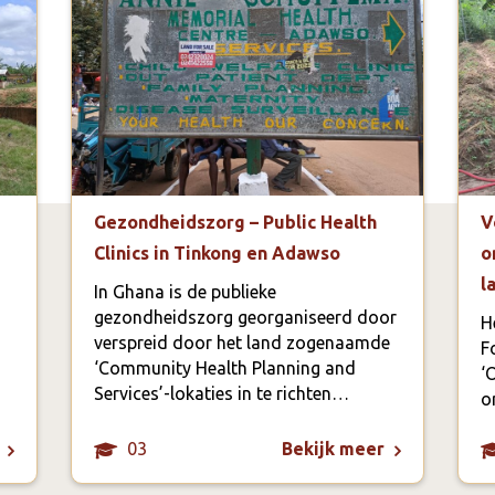
Gezondheidszorg – Public Health
V
Clinics in Tinkong en Adawso
o
l
In Ghana is de publieke
gezondheidszorg georganiseerd door
H
verspreid door het land zogenaamde
F
‘Community Health Planning and
‘
Services’-lokaties in te richten…
o
03
Bekijk meer