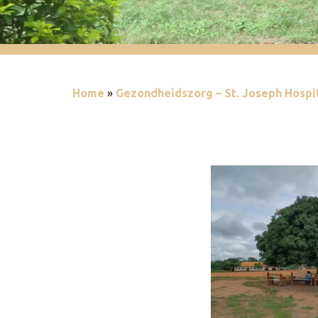
Home
»
Gezondheidszorg – St. Joseph Hospit