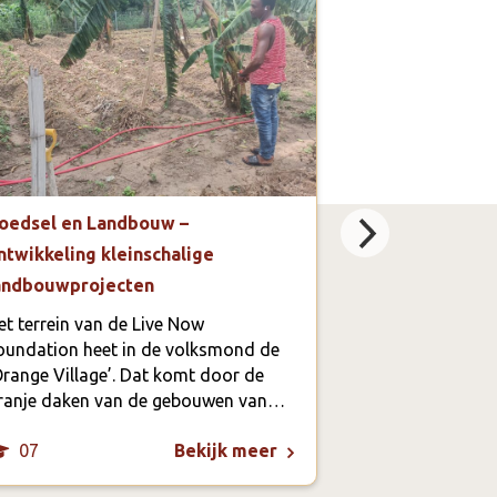
oedsel en Landbouw –
Sport – Live 
ntwikkeling kleinschalige
In het dorp Tin
andbouwprojecten
midden van en
een groot sport
et terrein van de Live Now
oudsher het do
oundation heet in de volksmond de
terrein was ong
Orange Village’. Dat komt door de
de ene kant ee
ranje daken van de gebouwen van…
07
13
Bekijk meer