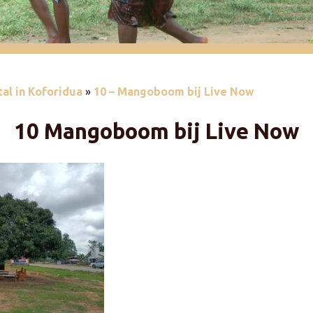
al in Koforidua
»
10 – Mangoboom bij Live Now
10
Mangoboom bij Live Now