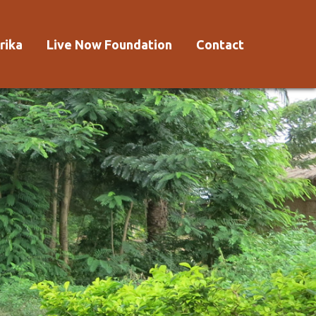
rika
Live Now Foundation
Contact
 Afrika?
Aanmelden
Voorwaarden