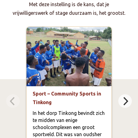
Met deze instelling is de kans, dat je
vrijwilligerswerk of stage duurzaam is, het grootst.
Sport – Community Sports in
Spor
Tinkong
Aca
In het dorp Tinkong bevindt zich
In h
te midden van enige
te m
schoolcomplexen een groot
scho
sportveld. Dit was van oudsher
spor