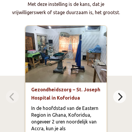
Met deze instelling is de kans, dat je
vrijwilligerswerk of stage duurzaam is, het grootst.
Gezondheidszorg – St. Joseph
Educ
Hospital in Koforidua
bege
Prim
In de hoofdstad van de Eastern
Ada
Region in Ghana, Koforidua,
ongeveer 2 uren noordelijk van
De d
Accra, kun je als
ande