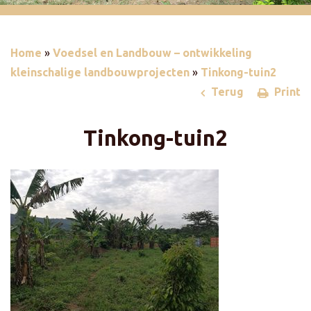
Home
»
Voedsel en Landbouw – ontwikkeling
kleinschalige landbouwprojecten
»
Tinkong-tuin2
Terug
Print
Tinkong-tuin2