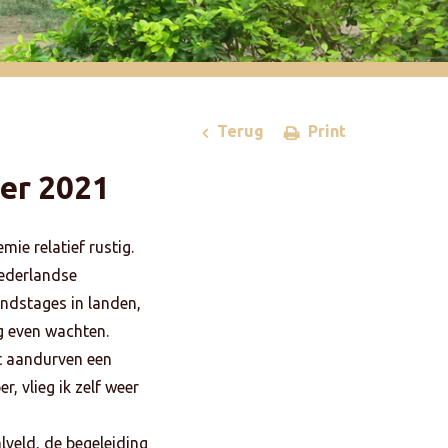
Terug
Print
er 2021
ie relatief rustig.
Nederlandse
andstages in landen,
og even wachten.
et aandurven een
, vlieg ik zelf weer
lveld, de begeleiding