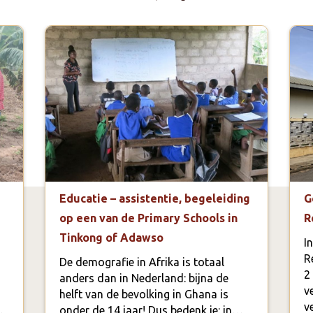
Educatie – assistentie, begeleiding
G
op een van de Primary Schools in
R
Tinkong of Adawso
I
R
De demografie in Afrika is totaal
2
anders dan in Nederland: bijna de
v
helft van de bevolking in Ghana is
v
…
onder de 14 jaar! Dus bedenk je: in…