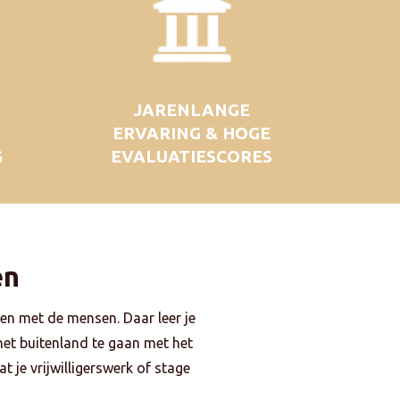
JARENLANGE
ERVARING & HOGE
G
EVALUATIESCORES
en
en met de mensen. Daar leer je
 het buitenland te gaan met het
t je vrijwilligerswerk of stage