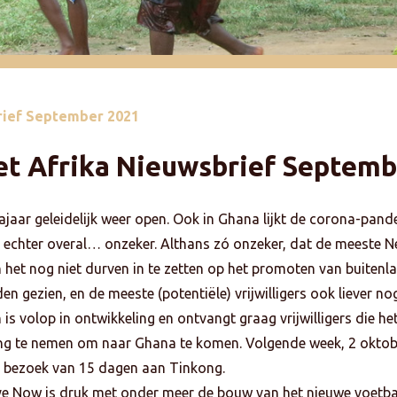
rief September 2021
t Afrika
Nieuwsbrief Septemb
jaar geleidelijk weer open. Ook in Ghana lijkt de corona-pandem
ijft echter overal… onzeker. Althans zó onzeker, dat de meeste 
n het nog niet durven in te zetten op het promoten van buitenl
den gezien, en de meeste (potentiële) vrijwilligers ook liever n
is volop in ontwikkeling en ontvangt graag vrijwilligers die h
ing te nemen om naar Ghana te komen. Volgende week, 2 oktober
 bezoek van 15 dagen aan Tinkong.
ive Now is druk met onder meer de bouw van het nieuwe voetba