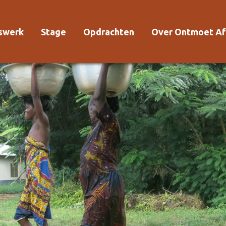
rswerk
Stage
Opdrachten
Over Ontmoet Af
Voor wie?
Waarom Ontmoet
Kosten
Kwaliteitsrichtlijn