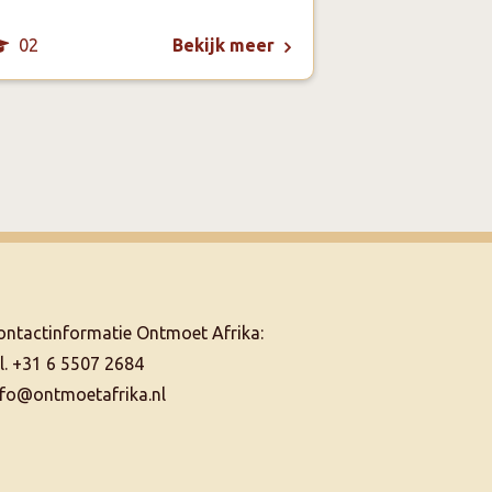
02
08
Bekijk meer
ontactinformatie Ontmoet Afrika:
el. +31 6 5507 2684
nfo@ontmoetafrika.nl