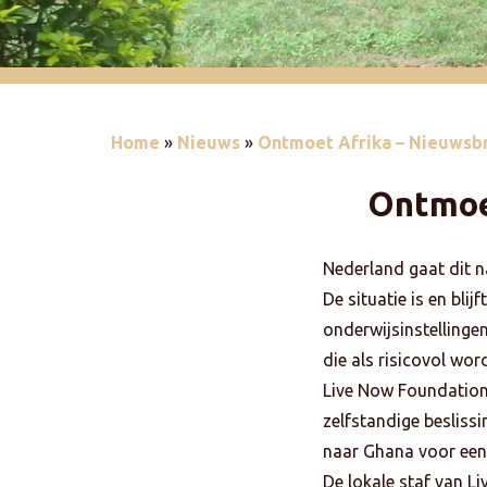
Home
»
Nieuws
»
Ontmoet Afrika – Nieuwsb
Ontmoe
Nederland gaat dit na
De situatie is en bl
onderwijsinstellinge
die als risicovol wor
Live Now Foundation 
zelfstandige besliss
naar Ghana voor een
De lokale staf van L