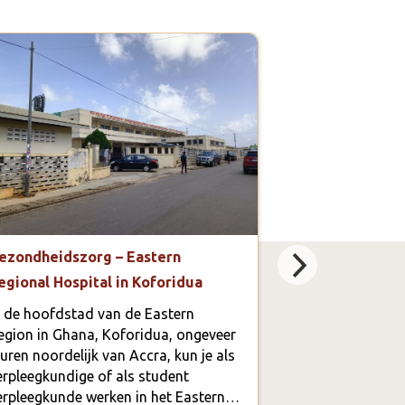
ezondheidszorg – Eastern
Voedsel en L
egional Hospital in Koforidua
voedselvoorzi
restaurant
n de hoofdstad van de Eastern
egion in Ghana, Koforidua, ongeveer
Live Now Found
 uren noordelijk van Accra, kun je als
ontwikkeling va
erpleegkundige of als student
service annex 
erpleegkunde werken in het Eastern…
is om de kete