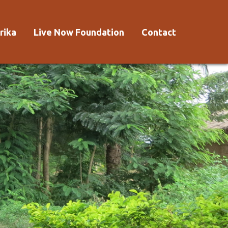
rika
Live Now Foundation
Contact
 Afrika?
Aanmelden
Voorwaarden