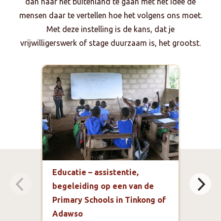
dan naar het buitenland te gaan met het idee de
mensen daar te vertellen hoe het volgens ons moet.
Met deze instelling is de kans, dat je
vrijwilligerswerk of stage duurzaam is, het grootst.
Educatie – assistentie,
Spec
begeleiding op een van de
proj
Primary Schools in Tinkong of
een
Adawso
In T