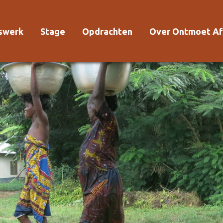
rswerk
Stage
Opdrachten
Over Ontmoet Af
Voor wie?
Waarom Ontmoet
Kosten
Kwaliteitsrichtlijn