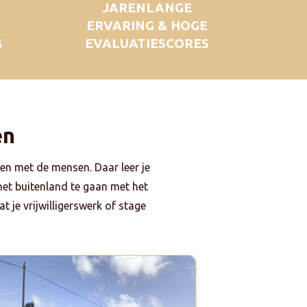
JARENLANGE
ERVARING & HOGE
G
EVALUATIESCORES
en
en met de mensen. Daar leer je
 het buitenland te gaan met het
t je vrijwilligerswerk of stage