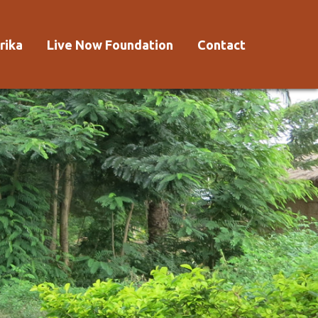
rika
Live Now Foundation
Contact
 Afrika?
Aanmelden
Voorwaarden