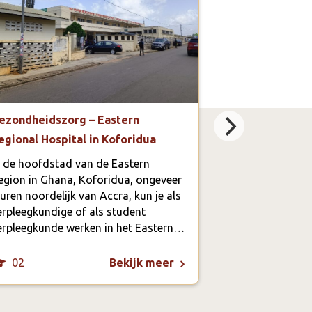
ezondheidszorg – Eastern
Educatie – ass
egional Hospital in Koforidua
op de Junior H
(Teenage Clu
n de hoofdstad van de Eastern
computeronde
egion in Ghana, Koforidua, ongeveer
 uren noordelijk van Accra, kun je als
In Ghana is het
erpleegkundige of als student
kinderen na de
erpleegkunde werken in het Eastern…
02
06
Bekijk meer