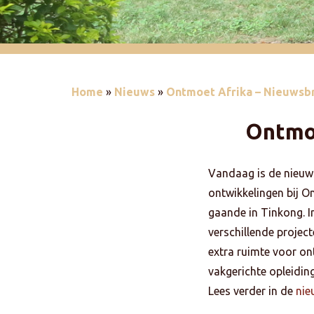
Home
»
Nieuws
»
Ontmoet Afrika – Nieuwsb
Ontmo
Vandaag is de nieuws
ontwikkelingen bij O
gaande in Tinkong. 
verschillende proje
extra ruimte voor on
vakgerichte opleidin
Lees verder in de
nie