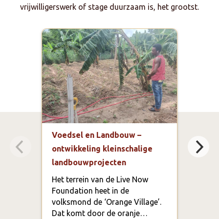
vrijwilligerswerk of stage duurzaam is, het grootst.
Voedsel en Landbouw –
Gez
ontwikkeling kleinschalige
Regi
landbouwprojecten
Kof
Het terrein van de Live Now
In d
Foundation heet in de
Regi
volksmond de ‘Orange Village’.
onge
Dat komt door de oranje…
Accr