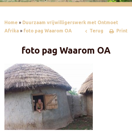
Home
»
Duurzaam vrijwilligerswerk met Ontmoet
Afrika
»
foto pag Waarom OA
Terug
Print
foto pag Waarom OA