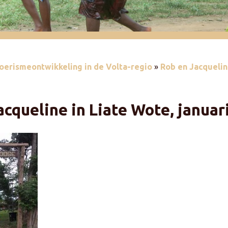
oerismeontwikkeling in de Volta-regio
»
Rob en Jacqueline
acqueline in Liate Wote, januari