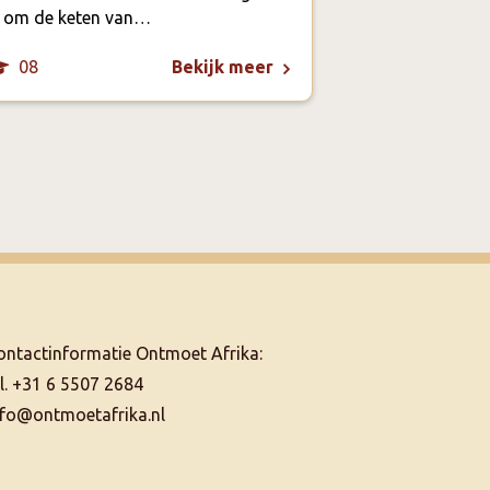
gaan. Soms zel
s om de keten van…
08
04
Bekijk meer
ontactinformatie Ontmoet Afrika:
el. +31 6 5507 2684
nfo@ontmoetafrika.nl