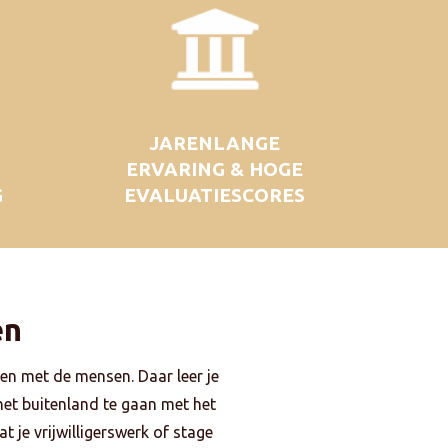
JARENLANGE
ERVARING & HOGE
G
EVALUATIESCORES
en
en met de mensen. Daar leer je
 het buitenland te gaan met het
t je vrijwilligerswerk of stage