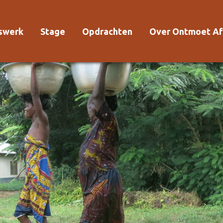
rswerk
Stage
Opdrachten
Over Ontmoet Af
Voor wie?
Waarom Ontmoet
Kosten
Kwaliteitsrichtlijn