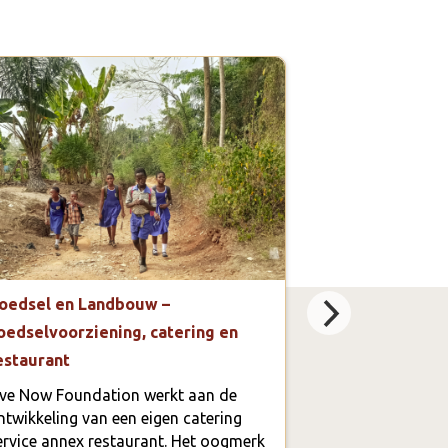
oedsel en Landbouw –
Special Needs
oedselvoorziening, catering en
voor kinderen
estaurant
In Tinkong, me
inwoners, zijn 
ive Now Foundation werkt aan de
beperking, verst
ntwikkeling van een eigen catering
die niet of nau
ervice annex restaurant. Het oogmerk