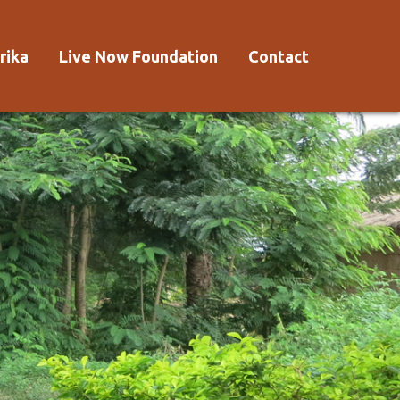
rika
Live Now Foundation
Contact
 Afrika?
Aanmelden
Voorwaarden