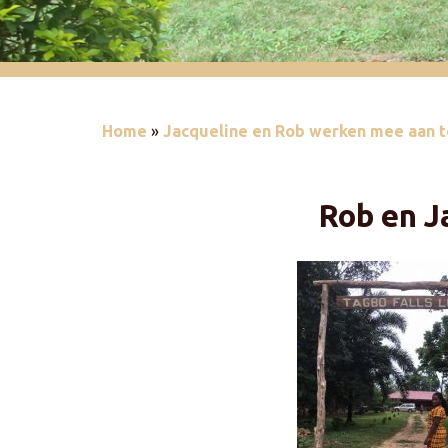
Home
»
Jacqueline en Rob werken mee aan t
Rob en J