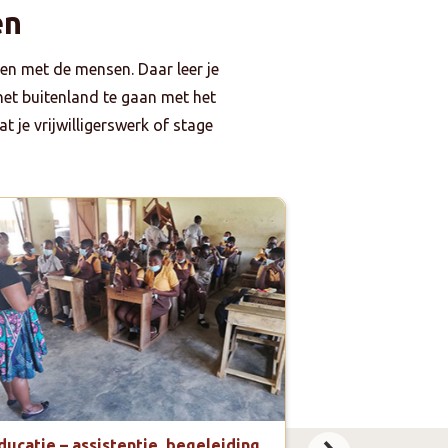
en
en met de mensen. Daar leer je
 het buitenland te gaan met het
t je vrijwilligerswerk of stage
ducatie – assistentie, begeleiding
Sport – Live 