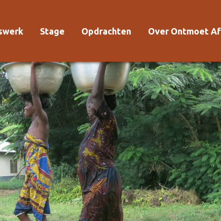
rswerk
Stage
Opdrachten
Over Ontmoet Af
Voor wie?
Waarom Ontmoet
Kosten
Kwaliteitsrichtlijn