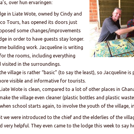
’s, over hun ervaringen:
dge in Liate Wote, owned by Cindy and
Eco Tours, has opened its doors just
proposed some changes/improvements
dge in order to have guests stay longer.
ome building work.
Jacqueline
is writing
or the rooms, including everything
 visited in the surroun
dings.
the village is rather “basic” (to say the least), so
Jacqueline
is 
re visible and informative for tourists.
Liate Wote is clean, compared to a lot of other places in Ghan
o make the village even cleaner (plastic bottles and plastic waste
when school starts again, to involve the youth of the village, in 
t we were introduced to the chief and the elderlies of the villa
d very helpful. They even came to the lodge this week to say