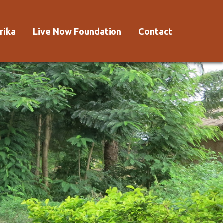
rika
Live Now Foundation
Contact
 Afrika?
Aanmelden
Voorwaarden