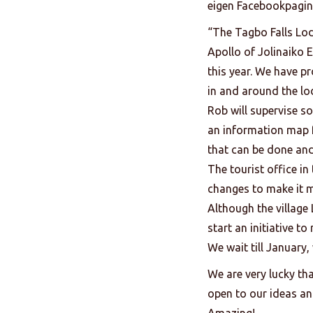
eigen Facebookpagina
“The Tagbo Falls Lo
Apollo of Jolinaiko 
this year. We have 
in and around the lo
Rob will supervise s
an information map f
that can be done and
The tourist office in 
changes to make it mo
Although the village 
start an initiative t
We wait till January, 
We are very lucky tha
open to our ideas an
Amazing!