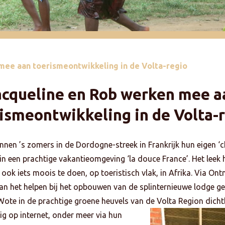
mee aan toerismeontwikkeling in de Volta-regio
acqueline en Rob werken mee a
ismeontwikkeling in de Volta-
nnen ’s zomers in de Dordogne-streek in Frankrijk hun eigen ‘
in een prachtige vakantieomgeving ‘la douce France’. Het leek 
 ook iets moois te doen, op toeristisch vlak, in Afrika. Via Ont
aan het helpen bij het opbouwen van de splinternieuwe lodge
 Wote in de prachtige groene heuvels van de Volta Region dicht
ig op internet, onder meer via hun