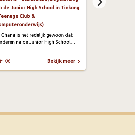
p de Junior High School in Tinkong
In het dorp Tin
Teenage Club &
midden van en
een groot sport
omputeronderwijs)
oudsher het do
n Ghana is het redelijk gewoon dat
terrein was ong
inderen na de Junior High School…
de ene kant ee
06
13
Bekijk meer