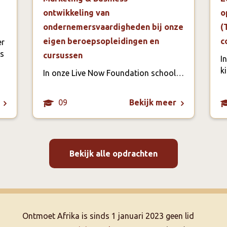
ontwikkeling van
o
ondernemersvaardigheden bij onze
(
eigen beroepsopleidingen en
c
er
ls
cursussen
I
k
In onze Live Now Foundation school…
09
Bekijk meer
Bekijk alle opdrachten
Ontmoet Afrika is sinds 1 januari 2023 geen lid