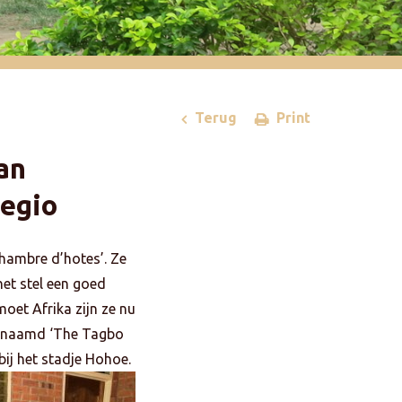
Terug
Print
an
regio
chambre d’hotes’. Ze
het stel een goed
moet Afrika zijn ze nu
 genaamd ‘The Tagbo
bij het stadje Hohoe.