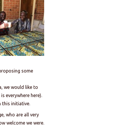
proposing some
a, we would like to
 is everywhere here).
this initiative.
ge, who are all very
 how welcome we were.