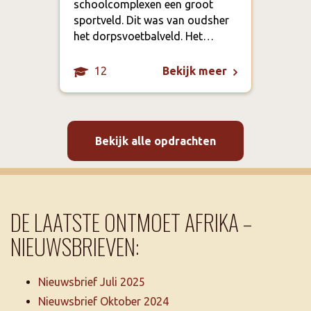
schoolcomplexen een groot
gezo
sportveld. Dit was van oudsher
door
het dorpsvoetbalveld. Het…
zog
12
Bekijk meer
Bekijk alle opdrachten
DE LAATSTE ONTMOET AFRIKA –
NIEUWSBRIEVEN:
Nieuwsbrief Juli 2025
Nieuwsbrief Oktober 2024