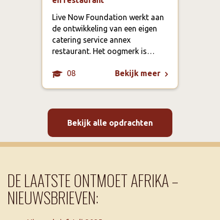
Live Now Foundation werkt aan
In T
de ontwikkeling van een eigen
inwo
catering service annex
bepe
restaurant. Het oogmerk is…
fysi
08
Bekijk meer
Bekijk alle opdrachten
DE LAATSTE ONTMOET AFRIKA –
NIEUWSBRIEVEN: