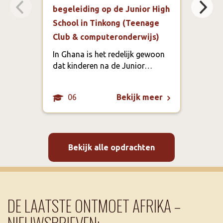
begeleiding op de Junior High
ontw
School in Tinkong (Teenage
ond
Club & computeronderwijs)
onz
ber
In Ghana is het redelijk gewoon
cur
dat kinderen na de Junior…
06
Bekijk meer
Bekijk alle opdrachten
DE LAATSTE ONTMOET AFRIKA –
NIEUWSBRIEVEN: