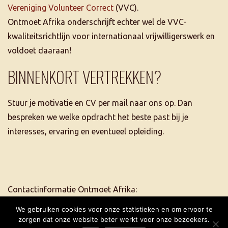
Vereniging Volunteer Correct
(VVC).
Ontmoet Afrika onderschrijft echter wel de VVC-
kwaliteitsrichtlijn voor internationaal vrijwilligerswerk en
voldoet daaraan!
BINNENKORT VERTREKKEN?
Stuur je motivatie en CV per mail naar ons op. Dan
bespreken we welke opdracht het beste past bij je
interesses, ervaring en eventueel opleiding.
Contactinformatie Ontmoet Afrika:
tel. +31 6 5507 2684
We gebruiken cookies voor onze statistieken en om ervoor te
info@ontmoetafrika.nl
zorgen dat onze website beter werkt voor onze bezoekers.