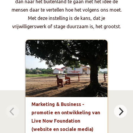
dan naar het buitenland te gaan met het idee de
mensen daar te vertellen hoe het volgens ons moet.
Met deze instelling is de kans, dat je
vrijwilligerswerk of stage duurzaam is, het grootst.
Marketing & Business -
Educ
promotie en ontwikkeling van
bege
Live Now Foundation
Scho
(website en sociale media)
Clu