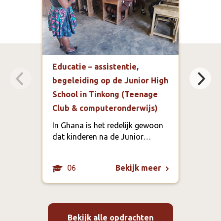
Educatie – assistentie,
Mark
begeleiding op de Junior High
prom
School in Tinkong (Teenage
Liv
Club & computeronderwijs)
(web
In Ghana is het redelijk gewoon
Ontm
dat kinderen na de Junior…
Foun
06
Bekijk meer
Bekijk alle opdrachten