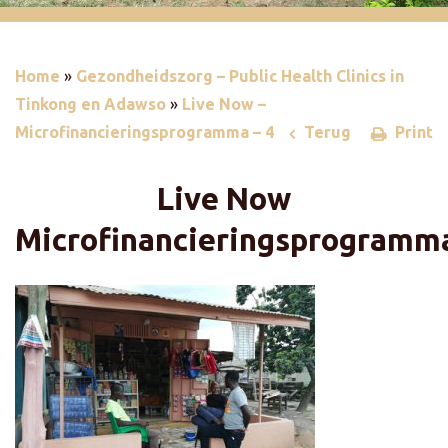
Home
»
Gezondheidszorg – Public Health Clinics in
Tinkong en Adawso
»
Live Now –
Microfinancieringsprogramma – 4
Terug
Print
Live Now
Microfinancieringsprogramm