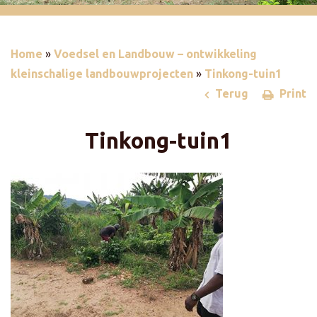
Home
»
Voedsel en Landbouw – ontwikkeling
kleinschalige landbouwprojecten
»
Tinkong-tuin1
Terug
Print
Tinkong-tuin1