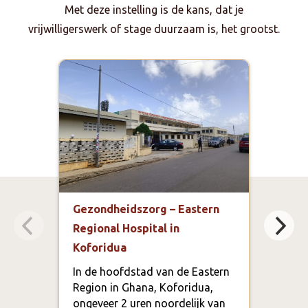
Met deze instelling is de kans, dat je
vrijwilligerswerk of stage duurzaam is, het grootst.
Gezondheidszorg – Eastern
Spor
Regional Hospital in
Aca
Koforidua
In h
te m
In de hoofdstad van de Eastern
scho
Region in Ghana, Koforidua,
spor
ongeveer 2 uren noordelijk van