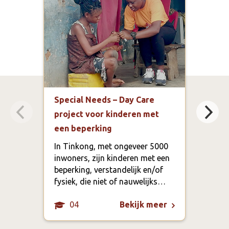
Special Needs – Day Care
Voe
project voor kinderen met
voed
een beperking
en r
In Tinkong, met ongeveer 5000
Live
inwoners, zijn kinderen met een
de o
beperking, verstandelijk en/of
cate
fysiek, die niet of nauwelijks…
rest
04
Bekijk meer