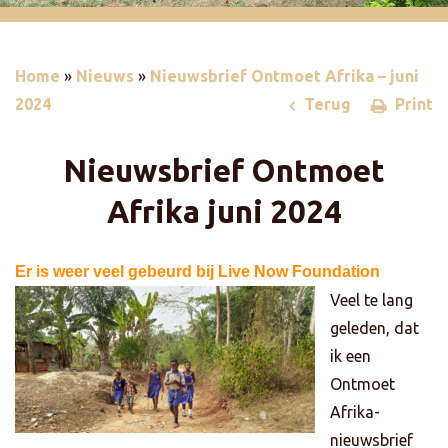
Home
»
Nieuws
»
Nieuwsbrief Ontmoet Afrika – juni
2024
Terug
Print
Nieuwsbrief Ontmoet
Afrika
juni 2024
Er is weer veel gebeurd bij Live Now Foundation
Veel te lang
geleden, dat
ik een
Ontmoet
Afrika-
nieuwsbrief