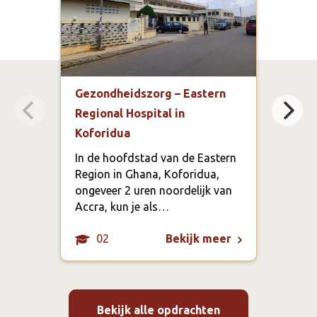
Gezondheidszorg – Eastern
Spor
Regional Hospital in
Tin
Koforidua
In h
te m
In de hoofdstad van de Eastern
scho
Region in Ghana, Koforidua,
spor
ongeveer 2 uren noordelijk van
het 
Accra, kun je als…
02
Bekijk meer
Bekijk alle opdrachten