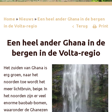
Home
»
Nieuws
»
Een heel ander Ghana in de bergen
in de Volta-regio
Terug
Print
Een heel ander Ghana in de
bergen in de Volta-regio
Het zuiden van Ghana is
erg groen, naar het
noorden toe wordt het
meer lichtbruin, beige. In
het noorden zijn er veel
enorme baobab-bomen,
waaronder de Ghanezen