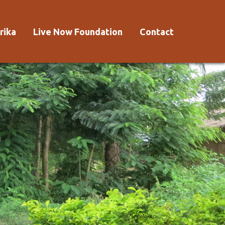
rika
Live Now Foundation
Contact
 Afrika?
Aanmelden
Voorwaarden