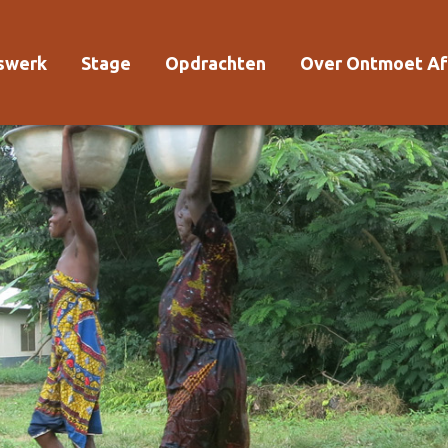
rswerk
Stage
Opdrachten
Over Ontmoet Af
Voor wie?
Waarom Ontmoet
Kosten
Kwaliteitsrichtlijn