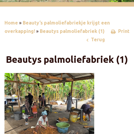
Home
»
Beauty’s palmoliefabriekje krijgt een
overkapping!
»
Beautys palmoliefabriek (1)
Print
Terug
Beautys palmoliefabriek (1)