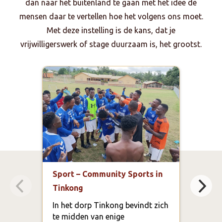
dan naar het buitenland te gaan met het idee de
mensen daar te vertellen hoe het volgens ons moet.
Met deze instelling is de kans, dat je
vrijwilligerswerk of stage duurzaam is, het grootst.
Sport – Community Sports in
Mark
Tinkong
ontw
ond
In het dorp Tinkong bevindt zich
onz
te midden van enige