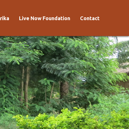
rika
Live Now Foundation
Contact
 Afrika?
Aanmelden
Voorwaarden