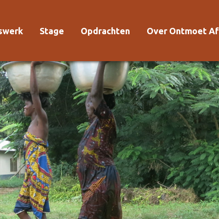
rswerk
Stage
Opdrachten
Over Ontmoet Af
Voor wie?
Waarom Ontmoet
Kosten
Kwaliteitsrichtlijn